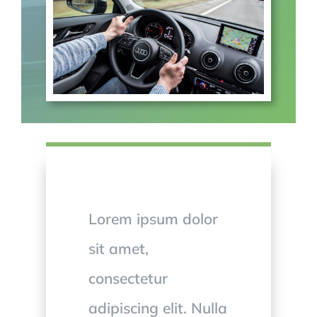
Lorem ipsum dolor
sit amet,
consectetur
adipiscing elit. Nulla